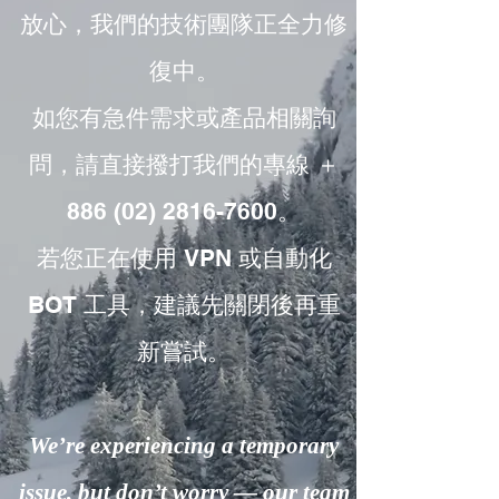
放心，我們的技術團隊正全力修
復中。
如您有急件需求或產品相關詢
問，請直接撥打我們的專線 ＋
886 (02) 2816-7600。
若您正在使用 VPN 或自動化
BOT 工具，建議先關閉後再重
新嘗試。
We’re experiencing a temporary
issue, but don’t worry — our team