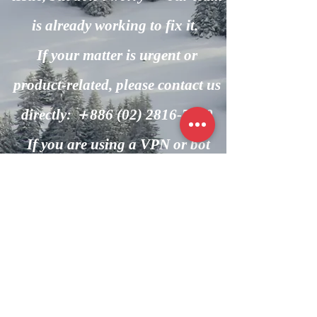
is already working to fix it.
If your matter is urgent or
product-related, please contact us
directly: ＋886
(02) 2816-7600
If you are using a VPN or bot
automation, please turn it off and
try again.
回到主頁