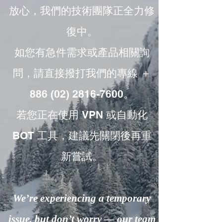
放心，我們的技術團隊正全力修
復中。
如您有急件需求或產品相關詢
問，請直接撥打我們的專線 ＋
886 (02) 2816-7600。
若您正在使用 VPN 或自動化
BOT 工具，建議先關閉後再重
新嘗試。
We’re experiencing a temporary
issue, but don’t worry — our team