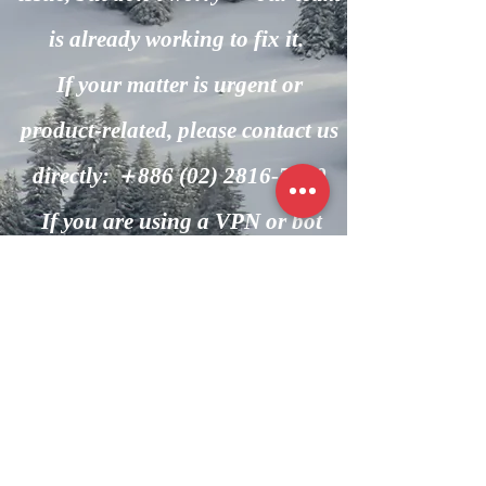
is already working to fix it.
If your matter is urgent or
product-related, please contact us
directly: ＋886
(02) 2816-7600
If you are using a VPN or bot
automation, please turn it off and
try again.
回到主頁