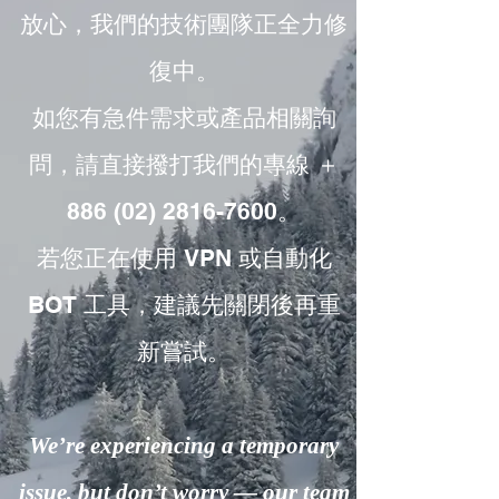
放心，我們的技術團隊正全力修
復中。
如您有急件需求或產品相關詢
問，請直接撥打我們的專線 ＋
886 (02) 2816-7600。
若您正在使用 VPN 或自動化
BOT 工具，建議先關閉後再重
新嘗試。
We’re experiencing a temporary
issue, but don’t worry — our team