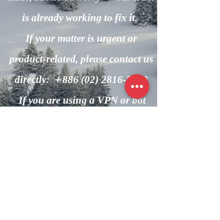
is already working to fix it.
If your matter is urgent or
product-related, please contact us
directly: ＋886
(02) 2816-7600
If you are using a VPN or bot
automation, please turn it off and
try again.
回到主頁