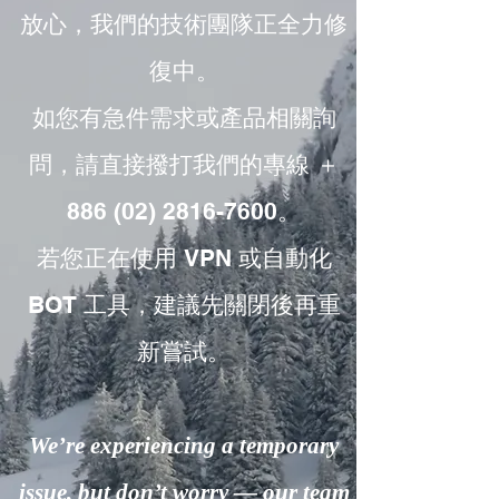
放心，我們的技術團隊正全力修
復中。
如您有急件需求或產品相關詢
問，請直接撥打我們的專線 ＋
886 (02) 2816-7600。
若您正在使用 VPN 或自動化
BOT 工具，建議先關閉後再重
新嘗試。
We’re experiencing a temporary
issue, but don’t worry — our team