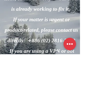
is already working to fix it.
If your matter is urgent or
product-related, please contact us
directly: ＋886
(02) 2816-7600
If you are using a VPN or bot
automation, please turn it off and
try again.
回到主頁