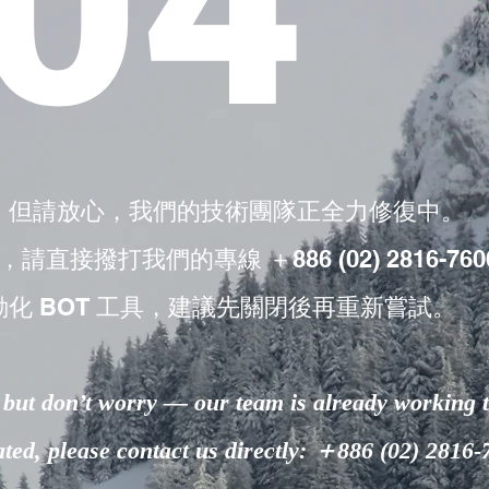
04
，但請放心，我們的技術團隊正全力修復中。
撥打我們的專線 ＋886 (02) 2816-760
動化 BOT 工具，建議先關閉後再重新嘗試。
but don’t worry — our team is already working to
lated, please contact us directly: ＋886 (02) 2816