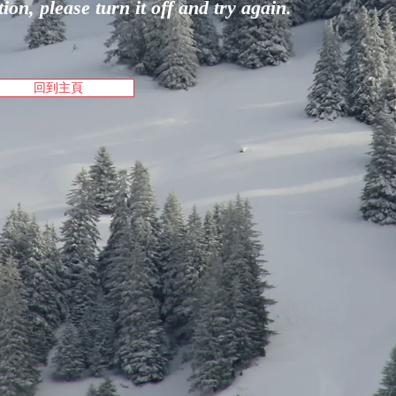
on, please turn it off and try again.
回到主頁