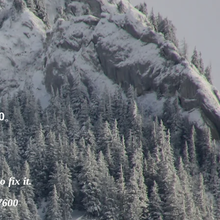
0。
 fix it.
-7600