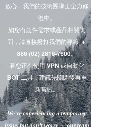
放心，我們的技術團隊正全力修
復中。
如您有急件需求或產品相關詢
問，請直接撥打我們的專線 ＋
886 (02) 2816-7600。
若您正在使用 VPN 或自動化
BOT 工具，建議先關閉後再重
新嘗試。
We’re experiencing a temporary
issue, but don’t worry — our team