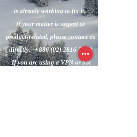
is already working to fix it.
If your matter is urgent or
product-related, please contact us
directly: ＋886
(02) 2816-7600
If you are using a VPN or bot
automation, please turn it off and
try again.
回到主頁