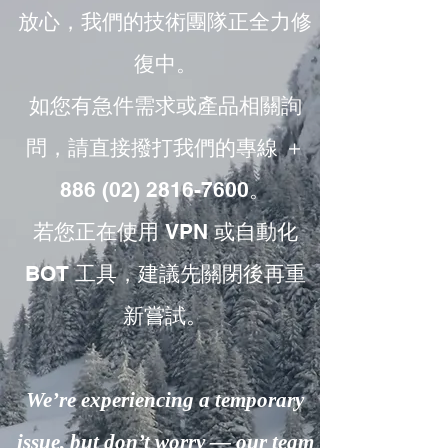
放心，我們的技術團隊正全力修
復中。
如您有急件需求或產品相關詢
問，請直接撥打我們的專線 ＋
886 (02) 2816-7600。
若您正在使用 VPN 或自動化
BOT 工具，建議先關閉後再重
新嘗試。
We’re experiencing a temporary
issue, but don’t worry — our team