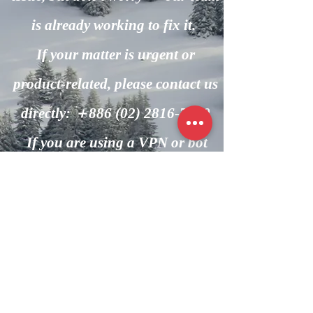
is already working to fix it.
If your matter is urgent or
product-related, please contact us
directly: ＋886
(02) 2816-7600
If you are using a VPN or bot
automation, please turn it off and
try again.
回到主頁