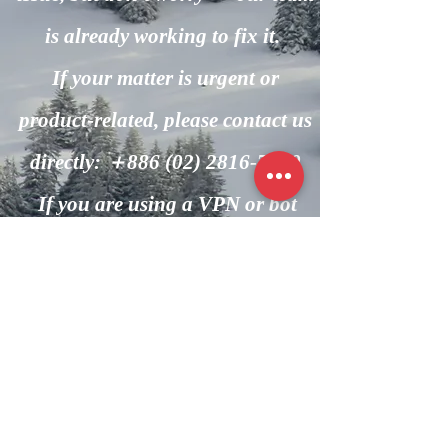
is already working to fix it.
If your matter is urgent or
product-related, please contact us
directly: ＋886
(02) 2816-7600
If you are using a VPN or bot
automation, please turn it off and
try again.
回到主頁