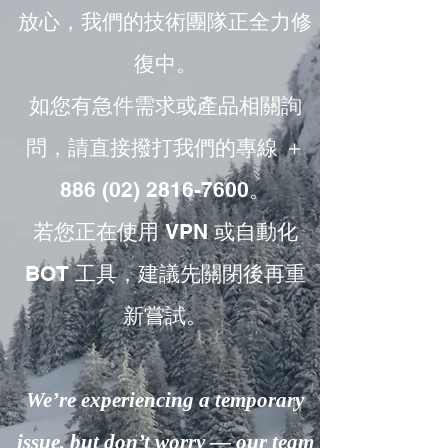
放心，我們的技術團隊正全力修
復中。
如您有急件需求或產品相關詢
問，請直接撥打我們的專線 ＋
886 (02) 2816-7600。
若您正在使用 VPN 或自動化
BOT 工具，建議先關閉後再重
新嘗試。
We’re experiencing a temporary
issue, but don’t worry — our team