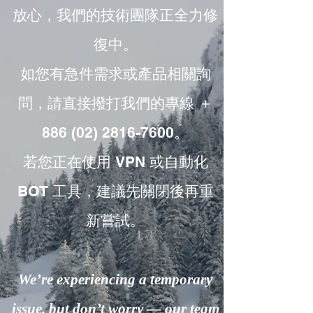
放心，我們的技術團隊正全力修
復中。
如您有急件需求或產品相關詢
問，請直接撥打我們的專線 ＋
886 (02) 2816-7600。
若您正在使用 VPN 或自動化
BOT 工具，建議先關閉後再重
新嘗試。
We’re experiencing a temporary
issue, but don’t worry — our team