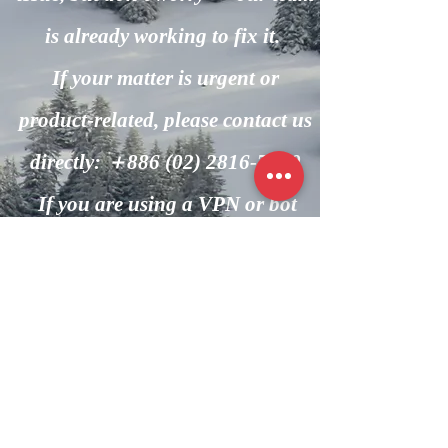
is already working to fix it.
If your matter is urgent or
product-related, please contact us
directly: ＋886
(02) 2816-7600
If you are using a VPN or bot
automation, please turn it off and
try again.
回到主頁