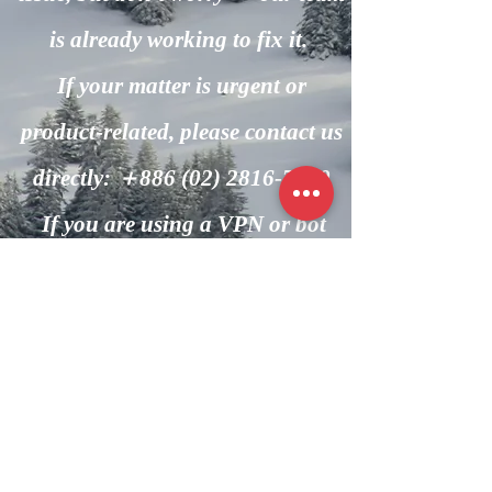
is already working to fix it.
If your matter is urgent or
product-related, please contact us
directly: ＋886
(02) 2816-7600
If you are using a VPN or bot
automation, please turn it off and
try again.
回到主頁