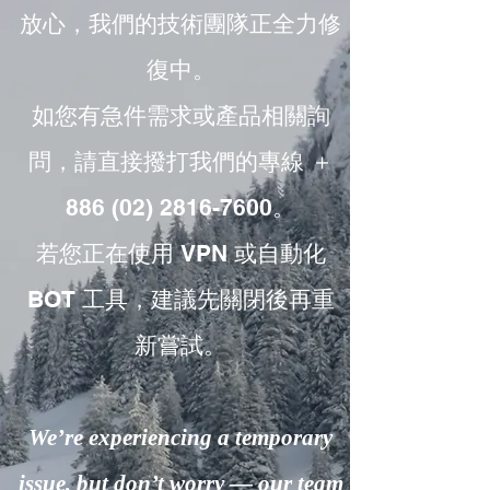
放心，我們的技術團隊正全力修
復中。
如您有急件需求或產品相關詢
問，請直接撥打我們的專線 ＋
886 (02) 2816-7600。
若您正在使用 VPN 或自動化
BOT 工具，建議先關閉後再重
新嘗試。
We’re experiencing a temporary
issue, but don’t worry — our team