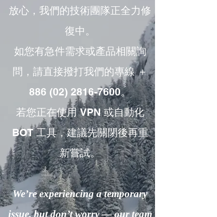
放心，我們的技術團隊正全力修
復中。
如您有急件需求或產品相關詢
問，請直接撥打我們的專線 ＋
886 (02) 2816-7600。
若您正在使用 VPN 或自動化
BOT 工具，建議先關閉後再重
新嘗試。
We’re experiencing a temporary
issue, but don’t worry — our team