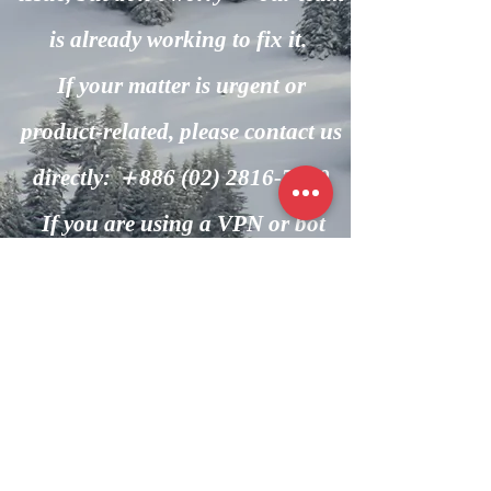
is already working to fix it.
If your matter is urgent or
product-related, please contact us
directly: ＋886
(02) 2816-7600
If you are using a VPN or bot
automation, please turn it off and
try again.
回到主頁