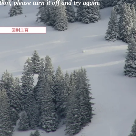
on, please turn it off and try again.
回到主頁