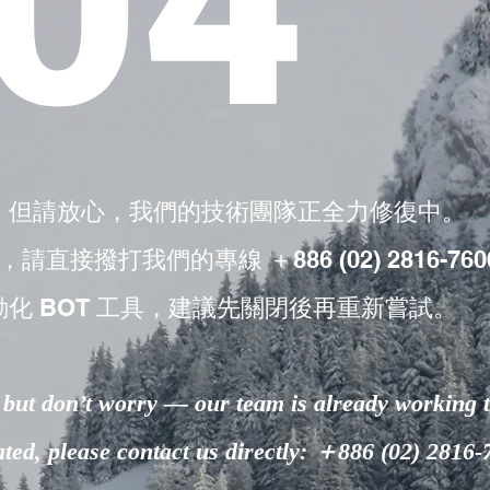
04
，但請放心，我們的技術團隊正全力修復中。
撥打我們的專線 ＋886 (02) 2816-760
動化 BOT 工具，建議先關閉後再重新嘗試。
but don’t worry — our team is already working to
lated, please contact us directly: ＋886 (02) 2816