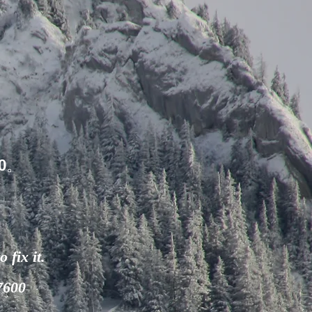
0。
 fix it.
-7600