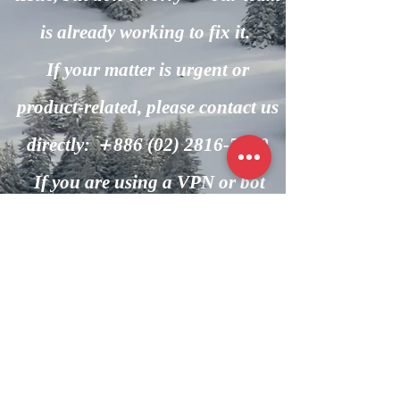
is already working to fix it.
If your matter is urgent or
product-related, please contact us
directly: ＋886
(02) 2816-7600
If you are using a VPN or bot
automation, please turn it off and
try again.
回到主頁