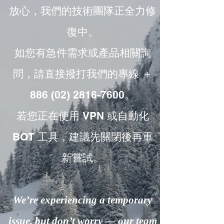
放心，我們的技術團隊正全力修
復中。
如您有急件需求或產品相關詢
問，請直接撥打我們的專線 ＋
886 (02) 2816-7600。
若您正在使用 VPN 或自動化
BOT 工具，建議先關閉後再重
新嘗試。
We’re experiencing a temporary
issue, but don’t worry — our team