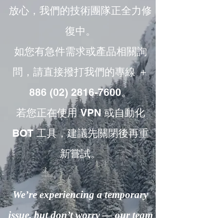
放心，我們的技術團隊正全力修
復中。
如您有急件需求或產品相關詢
問，請直接撥打我們的專線 ＋
886 (02) 2816-7600。
若您正在使用 VPN 或自動化
BOT 工具，建議先關閉後再重
新嘗試。
We’re experiencing a temporary
issue, but don’t worry — our team