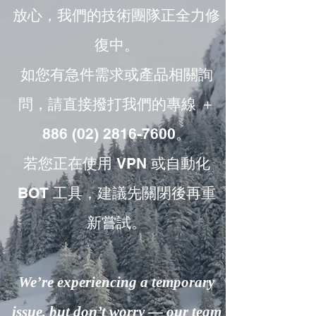
放心，我們的技術團隊正全力修
復中。
如您有急件需求或產品相關詢
問，請直接撥打我們的專線 ＋
886 (02) 2816-7600。
若您正在使用 VPN 或自動化
BOT 工具，建議先關閉後再重
新嘗試。
We’re experiencing a temporary
issue, but don’t worry — our team