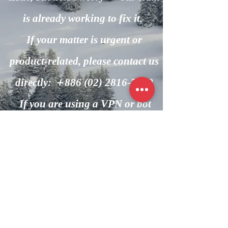
is already working to fix it.
If your matter is urgent or
product-related, please contact us
directly: ＋886
(02) 2816-7600
If you are using a VPN or bot
automation, please turn it off and
try again.
回到主頁