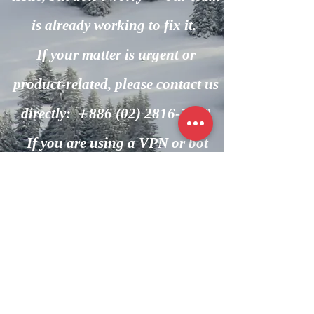
is already working to fix it.
If your matter is urgent or
product-related, please contact us
directly: ＋886
(02) 2816-7600
If you are using a VPN or bot
automation, please turn it off and
try again.
回到主頁