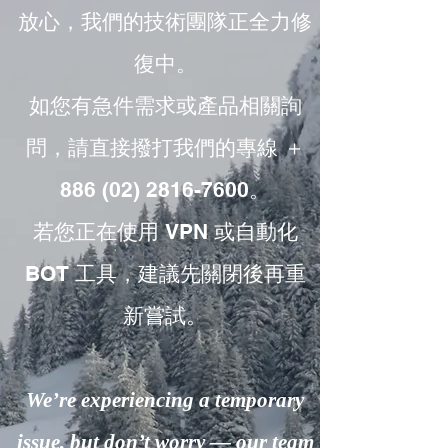
放心，我們的技術團隊正全力修
復中。
如您有急件需求或產品相關詢
問，請直接撥打我們的專線 ＋
886 (02) 2816-7600。
若您正在使用 VPN 或自動化
BOT 工具，建議先關閉後再重
新嘗試。
We’re experiencing a temporary
issue, but don’t worry — our team