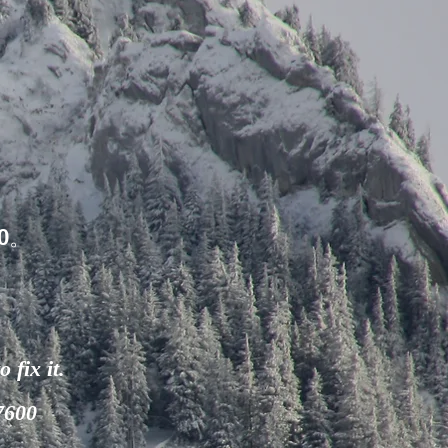
0。
 fix it.
-7600