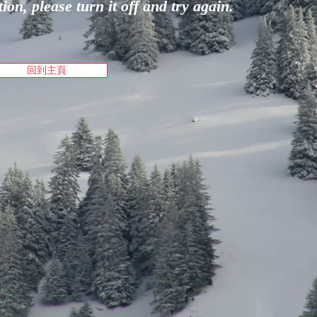
on, please turn it off and try again.
回到主頁