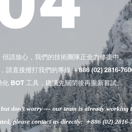
04
，但請放心，我們的技術團隊正全力修復中。
撥打我們的專線 ＋886 (02) 2816-760
動化 BOT 工具，建議先關閉後再重新嘗試。
but don’t worry — our team is already working to
lated, please contact us directly: ＋886 (02) 2816