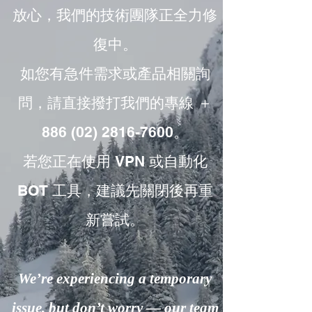
放心，我們的技術團隊正全力修
復中。
如您有急件需求或產品相關詢
問，請直接撥打我們的專線 ＋
886 (02) 2816-7600。
若您正在使用 VPN 或自動化
BOT 工具，建議先關閉後再重
新嘗試。
We’re experiencing a temporary
issue, but don’t worry — our team