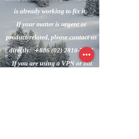
is already working to fix it.
If your matter is urgent or
product-related, please contact us
directly: ＋886
(02) 2816-7600
If you are using a VPN or bot
automation, please turn it off and
try again.
回到主頁