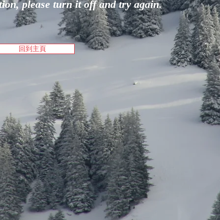
on, please turn it off and try again.
回到主頁