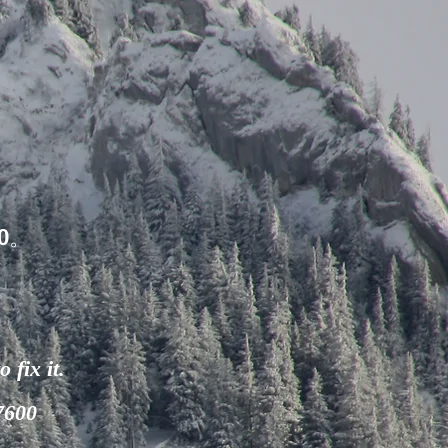
0。
 fix it.
-7600