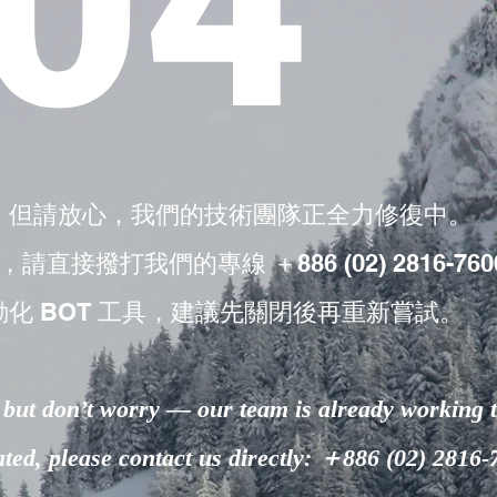
04
，但請放心，我們的技術團隊正全力修復中。
撥打我們的專線 ＋886 (02) 2816-760
動化 BOT 工具，建議先關閉後再重新嘗試。
but don’t worry — our team is already working to
lated, please contact us directly: ＋886 (02) 2816