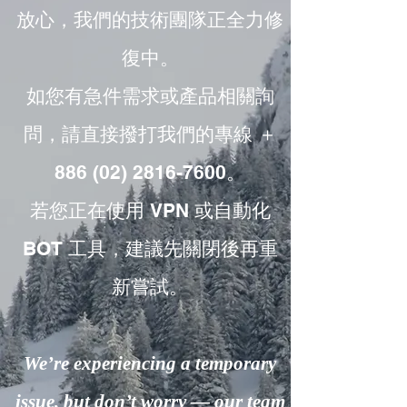
放心，我們的技術團隊正全力修
復中。
如您有急件需求或產品相關詢
問，請直接撥打我們的專線 ＋
886 (02) 2816-7600。
若您正在使用 VPN 或自動化
BOT 工具，建議先關閉後再重
新嘗試。
We’re experiencing a temporary
issue, but don’t worry — our team