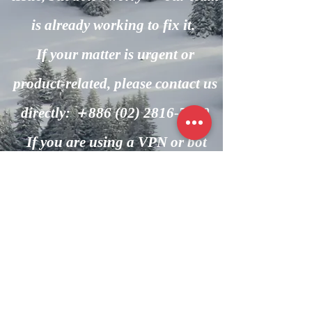
is already working to fix it.
If your matter is urgent or
product-related, please contact us
directly: ＋886
(02) 2816-7600
If you are using a VPN or bot
automation, please turn it off and
try again.
回到主頁