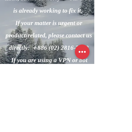
is already working to fix it.
If your matter is urgent or
product-related, please contact us
directly: ＋886
(02) 2816-7600
If you are using a VPN or bot
automation, please turn it off and
try again.
回到主頁