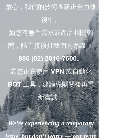
放心，我們的技術團隊正全力修
復中。
如您有急件需求或產品相關詢
問，請直接撥打我們的專線 ＋
886 (02) 2816-7600。
若您正在使用 VPN 或自動化
BOT 工具，建議先關閉後再重
新嘗試。
We’re experiencing a temporary
issue, but don’t worry — our team