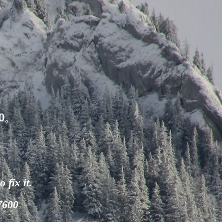
0。
 fix it.
-7600