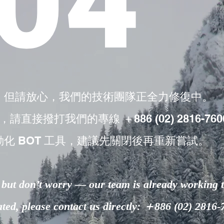
04
，但請放心，我們的技術團隊正全力修復中。
撥打我們的專線 ＋886 (02) 2816-760
動化 BOT 工具，建議先關閉後再重新嘗試。
but don’t worry — our team is already working to
lated, please contact us directly: ＋886 (02) 2816