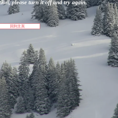
on, please turn it off and try again.
回到主頁