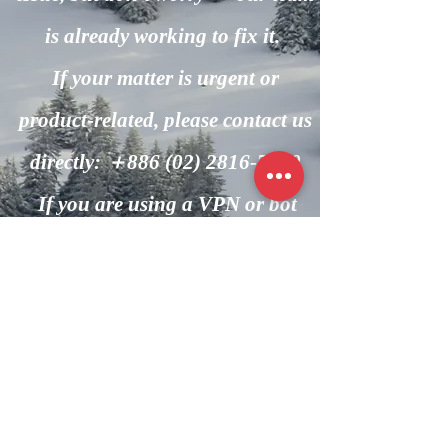
is already working to fix it.
If your matter is urgent or
product-related, please contact us
directly: ＋886
(02) 2816-7600
If you are using a VPN or bot
automation, please turn it off and
try again.
回到主頁