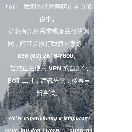
放心，我們的技術團隊正全力修
復中。
如您有急件需求或產品相關詢
問，請直接撥打我們的專線 ＋
886 (02) 2816-7600。
若您正在使用 VPN 或自動化
BOT 工具，建議先關閉後再重
新嘗試。
We’re experiencing a temporary
issue, but don’t worry — our team