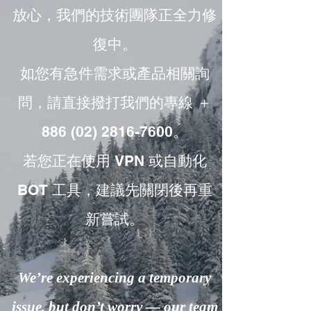
放心，我們的技術團隊正全力修
復中。
如您有急件需求或產品相關詢
問，請直接撥打我們的專線 ＋
886 (02) 2816-7600。
若您正在使用 VPN 或自動化
BOT 工具，建議先關閉後再重
新嘗試。
We’re experiencing a temporary
issue, but don’t worry — our team