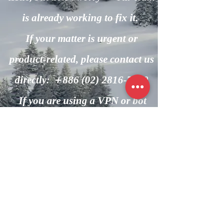
is already working to fix it.
If your matter is urgent or
product-related, please contact us
directly: ＋886
(02) 2816-7600
If you are using a VPN or bot
automation, please turn it off and
try again.
回到主頁