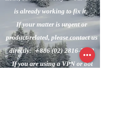
is already working to fix it.
If your matter is urgent or
product-related, please contact us
directly: ＋886
(02) 2816-7600
If you are using a VPN or bot
automation, please turn it off and
try again.
回到主頁