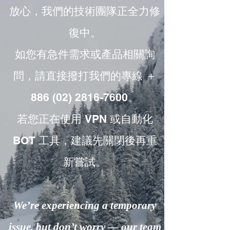
放心，我們的技術團隊正全力修
復中。
如您有急件需求或產品相關詢
問，請直接撥打我們的專線 ＋
886 (02) 2816-7600。
若您正在使用 VPN 或自動化
BOT 工具，建議先關閉後再重
新嘗試。
We’re experiencing a temporary
issue, but don’t worry — our team