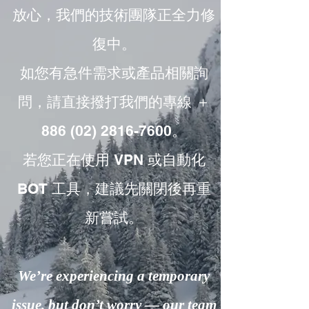
放心，我們的技術團隊正全力修
復中。
如您有急件需求或產品相關詢
問，請直接撥打我們的專線 ＋
886 (02) 2816-7600。
若您正在使用 VPN 或自動化
BOT 工具，建議先關閉後再重
新嘗試。
We’re experiencing a temporary
issue, but don’t worry — our team