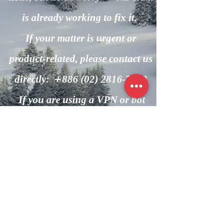
is already working to fix it.
If your matter is urgent or
product-related, please contact us
directly: ＋886
(02) 2816-7600
If you are using a VPN or bot
automation, please turn it off and
try again.
回到主頁