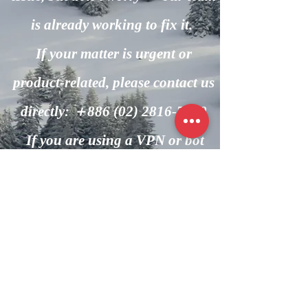
is already working to fix it.
If your matter is urgent or
product-related, please contact us
directly: ＋886
(02) 2816-7600
If you are using a VPN or bot
automation, please turn it off and
try again.
回到主頁