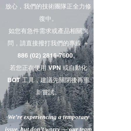
放心，我們的技術團隊正全力修
復中。
如您有急件需求或產品相關詢
問，請直接撥打我們的專線 ＋
886 (02) 2816-7600。
若您正在使用 VPN 或自動化
BOT 工具，建議先關閉後再重
新嘗試。
We’re experiencing a temporary
issue, but don’t worry — our team