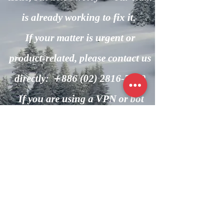
is already working to fix it.
If your matter is urgent or
product-related, please contact us
directly: ＋886
(02) 2816-7600
If you are using a VPN or bot
automation, please turn it off and
try again.
回到主頁