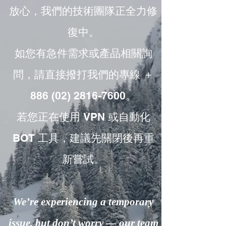
放心，我們的技術團隊正全力修
復中。
如您有急件需求或產品相關詢
問，請直接撥打我們的專線 ＋
886 (02) 2816-7600。
若您正在使用 VPN 或自動化
BOT 工具，建議先關閉後再重
新嘗試。
We’re experiencing a temporary
issue, but don’t worry — our team