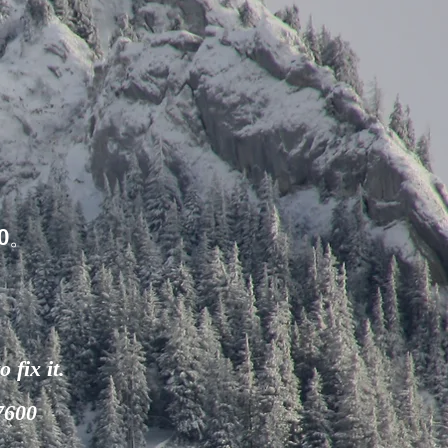
0。
 fix it.
-7600