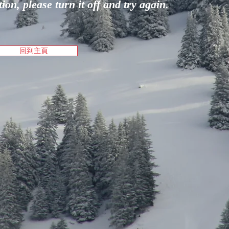
on, please turn it off and try again.
回到主頁