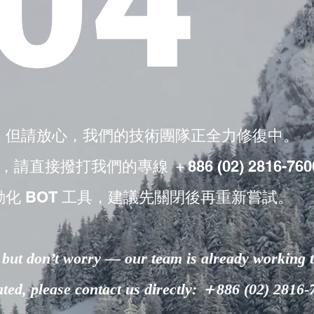
04
，但請放心，我們的技術團隊正全力修復中。
撥打我們的專線 ＋886 (02) 2816-760
動化 BOT 工具，建議先關閉後再重新嘗試。
but don’t worry — our team is already working to
lated, please contact us directly: ＋886 (02) 2816