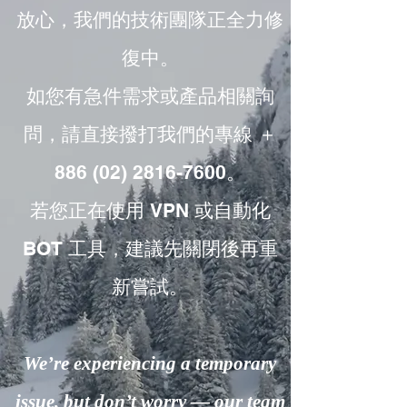
放心，我們的技術團隊正全力修
復中。
如您有急件需求或產品相關詢
問，請直接撥打我們的專線 ＋
886 (02) 2816-7600。
若您正在使用 VPN 或自動化
BOT 工具，建議先關閉後再重
新嘗試。
We’re experiencing a temporary
issue, but don’t worry — our team