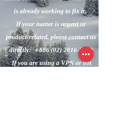
is already working to fix it.
If your matter is urgent or
product-related, please contact us
directly: ＋886
(02) 2816-7600
If you are using a VPN or bot
automation, please turn it off and
try again.
回到主頁