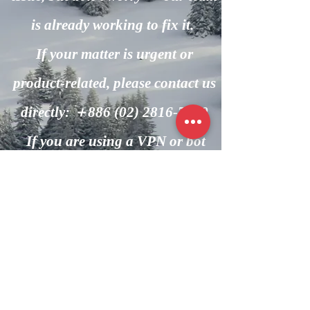
is already working to fix it.
If your matter is urgent or
product-related, please contact us
directly: ＋886
(02) 2816-7600
If you are using a VPN or bot
automation, please turn it off and
try again.
回到主頁