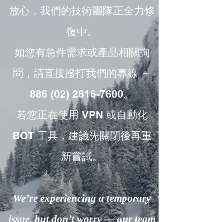
放心，我們的技術團隊正全力修
復中。
如您有急件需求或產品相關詢
問，請直接撥打我們的專線 ＋
886 (02) 2816-7600。
若您正在使用 VPN 或自動化
BOT 工具，建議先關閉後再重
新嘗試。
We’re experiencing a temporary
issue, but don’t worry — our team