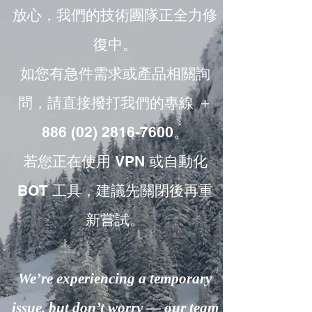
放心，我們的技術團隊正全力修
復中。
如您有急件需求或產品相關詢
問，請直接撥打我們的專線 ＋
886 (02) 2816-7600。
若您正在使用 VPN 或自動化
BOT 工具，建議先關閉後再重
新嘗試。
We’re experiencing a temporary
issue, but don’t worry — our team