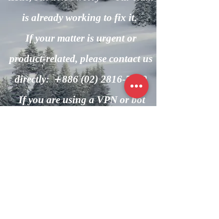
is already working to fix it.
If your matter is urgent or
product-related, please contact us
directly: ＋886
(02) 2816-7600
If you are using a VPN or bot
automation, please turn it off and
try again.
回到主頁