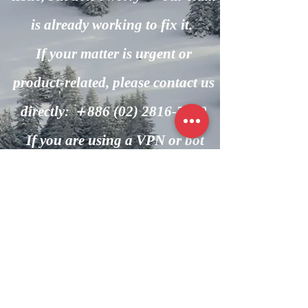
is already working to fix it.
If your matter is urgent or
product-related, please contact us
directly: ＋886
(02) 2816-7600
If you are using a VPN or bot
automation, please turn it off and
try again.
回到主頁