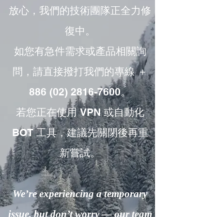
放心，我們的技術團隊正全力修
復中。
如您有急件需求或產品相關詢
問，請直接撥打我們的專線 ＋
886 (02) 2816-7600。
若您正在使用 VPN 或自動化
BOT 工具，建議先關閉後再重
新嘗試。
We’re experiencing a temporary
issue, but don’t worry — our team