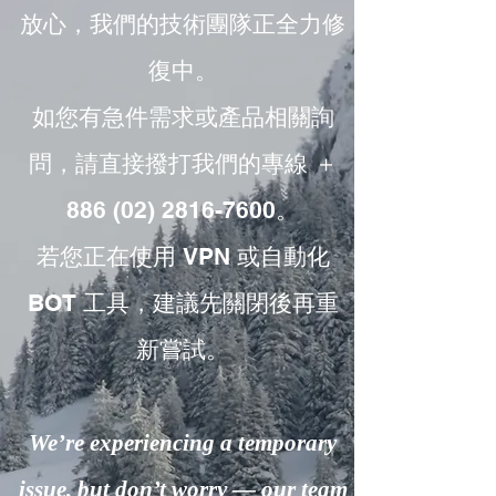
放心，我們的技術團隊正全力修
復中。
如您有急件需求或產品相關詢
問，請直接撥打我們的專線 ＋
886 (02) 2816-7600。
若您正在使用 VPN 或自動化
BOT 工具，建議先關閉後再重
新嘗試。
We’re experiencing a temporary
issue, but don’t worry — our team