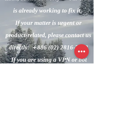
is already working to fix it.
If your matter is urgent or
product-related, please contact us
directly: ＋886
(02) 2816-7600
If you are using a VPN or bot
automation, please turn it off and
try again.
回到主頁