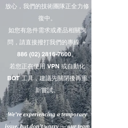
放心，我們的技術團隊正全力修
復中。
如您有急件需求或產品相關詢
問，請直接撥打我們的專線 ＋
886 (02) 2816-7600。
若您正在使用 VPN 或自動化
BOT 工具，建議先關閉後再重
新嘗試。
We’re experiencing a temporary
issue, but don’t worry — our team