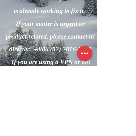
is already working to fix it.
If your matter is urgent or
product-related, please contact us
directly: ＋886
(02) 2816-7600
If you are using a VPN or bot
automation, please turn it off and
try again.
回到主頁