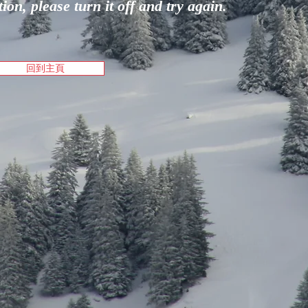
on, please turn it off and try again.
回到主頁