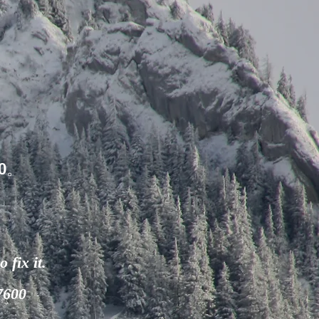
0。
 fix it.
-7600